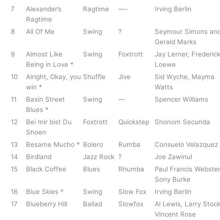
7
Alexander’s
Ragtime
—-
Irving Berlin
Ragtime
8
All Of Me
Swing
?
Seymour Simons an
Gerald Marks
9
Almost Like
Swing
Foxtrott
Jay Lerner, Frederic
Being in Love *
Loewe
10
Alright, Okay, you
Shuffle
Jive
Sid Wyche, Mayma
win *
Watts
11
Basin Street
Swing
—
Spencer Williams
Blues *
12
Bei mir bist Du
Foxtrott
Quickstep
Shonom Secunda
Shoen
13
Besame Mucho *
Bolero
Rumba
Consuelo Velazquez
14
Birdland
Jazz Rock
?
Joe Zawinul
15
Black Coffee
Blues
Rhumba
Paul Francis Webster
Sony Burke
16
Blue Skies *
Swing
Slow Fox
Irving Berlin
17
Blueberry Hill
Ballad
Slowfox
Al Lewis, Larry Stock
Vincent Rose