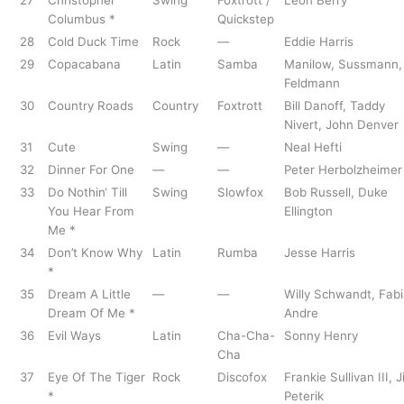
27
Christopher
Swing
Foxtrott /
Leon Berry
Columbus *
Quickstep
28
Cold Duck Time
Rock
—
Eddie Harris
29
Copacabana
Latin
Samba
Manilow, Sussmann,
Feldmann
30
Country Roads
Country
Foxtrott
Bill Danoff, Taddy
Nivert, John Denver
31
Cute
Swing
—
Neal Hefti
32
Dinner For One
—
—
Peter Herbolzheimer
33
Do Nothin‘ Till
Swing
Slowfox
Bob Russell, Duke
You Hear From
Ellington
Me *
34
Don’t Know Why
Latin
Rumba
Jesse Harris
*
35
Dream A Little
—
—
Willy Schwandt, Fab
Dream Of Me *
Andre
36
Evil Ways
Latin
Cha-Cha-
Sonny Henry
Cha
37
Eye Of The Tiger
Rock
Discofox
Frankie Sullivan III, 
*
Peterik