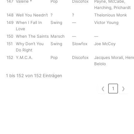
147
Valerie *
Pop
Discofox
Payne, McCabe,
Harching, Prichardt
148
Well You Needn’t
?
?
Thelonious Monk
149
When I Fall In
Swing
—
Victor Young
Love
150
When The Saints
Marsch
—
—
151
Why Don’t You
Swing
Slowfox
Joe McCoy
Do Right
152
Y.M.C.A.
Pop
Discofox
Jacques Morali, Henr
Belolo
1 bis 152 von 152 Einträgen
❮
1
❯