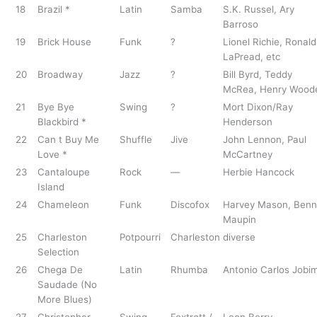
18
Brazil *
Latin
Samba
S.K. Russel, Ary
Barroso
19
Brick House
Funk
?
Lionel Richie, Ronald
LaPread, etc
20
Broadway
Jazz
?
Bill Byrd, Teddy
McRea, Henry Wood
21
Bye Bye
Swing
?
Mort Dixon/Ray
Blackbird *
Henderson
22
Can t Buy Me
Shuffle
Jive
John Lennon, Paul
Love *
McCartney
23
Cantaloupe
Rock
—
Herbie Hancock
Island
24
Chameleon
Funk
Discofox
Harvey Mason, Benn
Maupin
25
Charleston
Potpourri
Charleston
diverse
Selection
26
Chega De
Latin
Rhumba
Antonio Carlos Jobi
Saudade (No
More Blues)