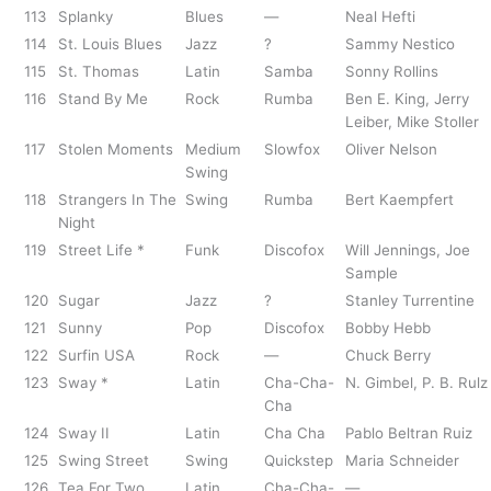
113
Splanky
Blues
—
Neal Hefti
114
St. Louis Blues
Jazz
?
Sammy Nestico
115
St. Thomas
Latin
Samba
Sonny Rollins
116
Stand By Me
Rock
Rumba
Ben E. King, Jerry
Leiber, Mike Stoller
117
Stolen Moments
Medium
Slowfox
Oliver Nelson
Swing
118
Strangers In The
Swing
Rumba
Bert Kaempfert
Night
119
Street Life *
Funk
Discofox
Will Jennings, Joe
Sample
120
Sugar
Jazz
?
Stanley Turrentine
121
Sunny
Pop
Discofox
Bobby Hebb
122
Surfin USA
Rock
—
Chuck Berry
123
Sway *
Latin
Cha-Cha-
N. Gimbel, P. B. Rulz
Cha
124
Sway II
Latin
Cha Cha
Pablo Beltran Ruiz
125
Swing Street
Swing
Quickstep
Maria Schneider
126
Tea For Two
Latin
Cha-Cha-
—