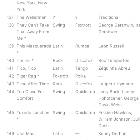
New York, New
York
137
The Wellerman
?
?
Traditional
138
They Can’t Take
Swing
Foxtrott
George Gershwin, Ir
That Away From
Gershwin
Me *
139
This Masquerade
Latin
Rumba
Leon Russell
*
140
Thriller *
Rock
Discofox
Rod Temperton
141
Tico, Tico
Latin
Tango
Zéquinha Abreu
142
Tiger Rag *
Foxtrott
Polka
—
143
Time After Time
Rock
Discofox
Lauper / Hymann
144
Too Close For
Swing
Quickstep
Jerry Bock, Laeey
Comfort
Hohofcener, George
David Weiss
145
Tuxedo Junction
Swing
Quickstep
Erskine Hawkins,
*
William Johnson, Jul
Dash
146
Una Mas
Latin
—
Kenny Dorhan