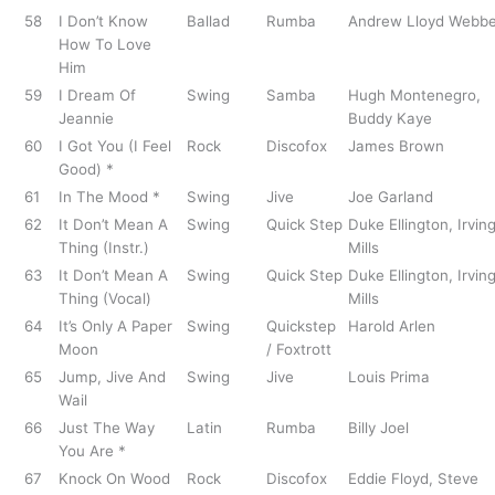
58
I Don’t Know
Ballad
Rumba
Andrew Lloyd Webbe
How To Love
Him
59
I Dream Of
Swing
Samba
Hugh Montenegro,
Jeannie
Buddy Kaye
60
I Got You (I Feel
Rock
Discofox
James Brown
Good) *
61
In The Mood *
Swing
Jive
Joe Garland
62
It Don’t Mean A
Swing
Quick Step
Duke Ellington, Irvin
Thing (Instr.)
Mills
63
It Don’t Mean A
Swing
Quick Step
Duke Ellington, Irvin
Thing (Vocal)
Mills
64
It’s Only A Paper
Swing
Quickstep
Harold Arlen
Moon
/ Foxtrott
65
Jump, Jive And
Swing
Jive
Louis Prima
Wail
66
Just The Way
Latin
Rumba
Billy Joel
You Are *
67
Knock On Wood
Rock
Discofox
Eddie Floyd, Steve