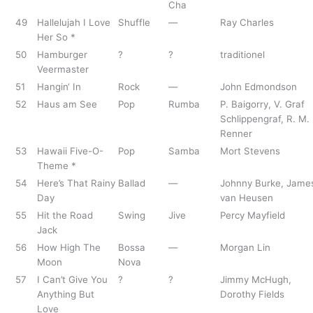
Cha
49
Hallelujah I Love
Shuffle
—
Ray Charles
Her So *
50
Hamburger
?
?
traditionel
Veermaster
51
Hangin‘ In
Rock
—
John Edmondson
52
Haus am See
Pop
Rumba
P. Baigorry, V. Graf
Schlippengraf, R. M.
Renner
53
Hawaii Five-O-
Pop
Samba
Mort Stevens
Theme *
54
Here’s That Rainy
Ballad
—
Johnny Burke, Jame
Day
van Heusen
55
Hit the Road
Swing
Jive
Percy Mayfield
Jack
56
How High The
Bossa
—
Morgan Lin
Moon
Nova
57
I Can’t Give You
?
?
Jimmy McHugh,
Anything But
Dorothy Fields
Love