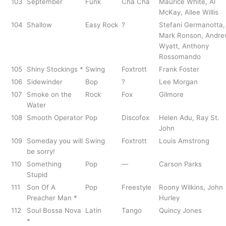
103
September
Funk
Cha Cha
Maurice White, Al
McKay, Allee Willis
104
Shallow
Easy Rock
?
Stefani Germanotta,
Mark Ronson, Andr
Wyatt, Anthony
Rossomando
105
Shiny Stockings *
Swing
Foxtrott
Frank Foster
106
Sidewinder
Bop
?
Lee Morgan
107
Smoke on the
Rock
Fox
Gilmore
Water
108
Smooth Operator
Pop
Discofox
Helen Adu, Ray St.
John
109
Someday you will
Swing
Foxtrott
Louis Amstrong
be sorry!
110
Something
Pop
—
Carson Parks
Stupid
111
Son Of A
Pop
Freestyle
Roony Wilkins, John
Preacher Man *
Hurley
112
Soul Bossa Nova
Latin
Tango
Quincy Jones
*