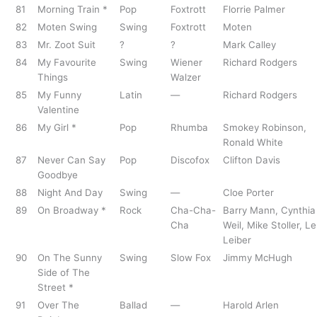
81
Morning Train *
Pop
Foxtrott
Florrie Palmer
82
Moten Swing
Swing
Foxtrott
Moten
83
Mr. Zoot Suit
?
?
Mark Calley
84
My Favourite
Swing
Wiener
Richard Rodgers
Things
Walzer
85
My Funny
Latin
—
Richard Rodgers
Valentine
86
My Girl *
Pop
Rhumba
Smokey Robinson,
Ronald White
87
Never Can Say
Pop
Discofox
Clifton Davis
Goodbye
88
Night And Day
Swing
—
Cloe Porter
89
On Broadway *
Rock
Cha-Cha-
Barry Mann, Cynthia
Cha
Weil, Mike Stoller, Le
Leiber
90
On The Sunny
Swing
Slow Fox
Jimmy McHugh
Side of The
Street *
91
Over The
Ballad
—
Harold Arlen