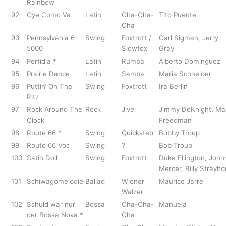
Rainbow
92
Oye Como Va
Latin
Cha-Cha-
Tito Puente
Cha
93
Pennsylvania 6-
Swing
Foxtrott /
Carl Sigman, Jerry
5000
Slowfox
Gray
94
Perfidia *
Latin
Rumba
Alberto Dominguez
95
Prairie Dance
Latin
Samba
Maria Schneider
96
Puttin‘ On The
Swing
Foxtrott
Ira Berlin
Ritz
97
Rock Around The
Rock
Jive
Jimmy DeKnight, Ma
Clock
Freedman
98
Route 66 *
Swing
Quickstep
Bobby Troup
99
Route 66 Voc
Swing
?
Bob Troup
100
Satin Doll
Swing
Foxtrott
Duke Ellington, John
Mercer, Billy Strayho
101
Schiwagomelodie
Ballad
Wiener
Maurice Jarre
Walzer
102
Schuld war nur
Bossa
Cha-Cha-
Manuela
der Bossa Nova *
Cha