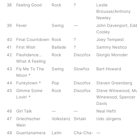
38
Feeling Good
Rock
?
Leslie
Bricusse/Anthony
Newley
39
Fever
Swing
—
John Davenport, Edd
Cooley
40
Final Countdown
Rock
?
Joey Tempest
41
First Wish
Ballade
?
Sammy Nestico
42
Flashdance…
Rock
Discofox
Giorgio Moroder
What A Feeling
43
Fly Me To The
Swing
Slowfox
Bart Howard
Moon *
44
Funkytown *
Pop
Discofox
Steven Greenberg
45
Gimme Some
Rock
Discofox
Steve Winewood, Mu
Lovin‘ *
Winewood, Spencer
Davis
46
Girl Talk
—
—
Neal Hefti
47
Griechischer
Volkstanz
Sirtaki
Udo Jürgens
Wein
48
Guantanamera
Latin
Cha-Cha-
—