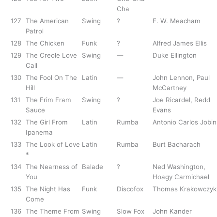
Cha
127
The American
Swing
?
F. W. Meacham
Patrol
128
The Chicken
Funk
?
Alfred James Ellis
129
The Creole Love
Swing
—
Duke Ellington
Call
130
The Fool On The
Latin
—
John Lennon, Paul
Hill
McCartney
131
The Frim Fram
Swing
?
Joe Ricardel, Redd
Sauce
Evans
132
The Girl From
Latin
Rumba
Antonio Carlos Jobin
Ipanema
133
The Look of Love
Latin
Rumba
Burt Bacharach
*
134
The Nearness of
Balade
?
Ned Washington,
You
Hoagy Carmichael
135
The Night Has
Funk
Discofox
Thomas Krakowczyk
Come
136
The Theme From
Swing
Slow Fox
John Kander