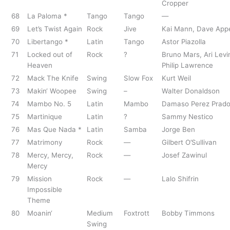
Cropper
68
La Paloma *
Tango
Tango
—
69
Let’s Twist Again
Rock
Jive
Kai Mann, Dave Appe
70
Libertango *
Latin
Tango
Astor Piazolla
71
Locked out of
Rock
?
Bruno Mars, Ari Levi
Heaven
Philip Lawrence
72
Mack The Knife
Swing
Slow Fox
Kurt Weil
73
Makin‘ Woopee
Swing
–
Walter Donaldson
74
Mambo No. 5
Latin
Mambo
Damaso Perez Prad
75
Martinique
Latin
?
Sammy Nestico
76
Mas Que Nada *
Latin
Samba
Jorge Ben
77
Matrimony
Rock
—
Gilbert O’Sullivan
78
Mercy, Mercy,
Rock
—
Josef Zawinul
Mercy
79
Mission
Rock
—
Lalo Shifrin
Impossible
Theme
80
Moanin‘
Medium
Foxtrott
Bobby Timmons
Swing