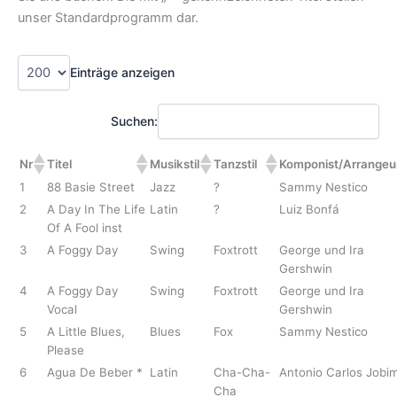
unser Standardprogramm dar.
Einträge anzeigen
Suchen:
Nr
Titel
Musikstil
Tanzstil
Komponist/Arrangeu
1
88 Basie Street
Jazz
?
Sammy Nestico
2
A Day In The Life
Latin
?
Luiz Bonfá
Of A Fool inst
3
A Foggy Day
Swing
Foxtrott
George und Ira
Gershwin
4
A Foggy Day
Swing
Foxtrott
George und Ira
Vocal
Gershwin
5
A Little Blues,
Blues
Fox
Sammy Nestico
Please
6
Agua De Beber *
Latin
Cha-Cha-
Antonio Carlos Jobi
Cha